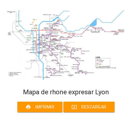
Mapa de rhone expresar Lyon
print
system_update_alt
IMPRIMIR
DESCARGAR