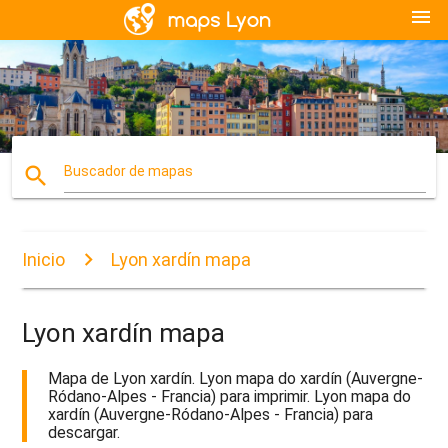
menu
search
Buscador de mapas
Inicio
Lyon xardín mapa
Lyon xardín mapa
Mapa de Lyon xardín. Lyon mapa do xardín (Auvergne-
Ródano-Alpes - Francia) para imprimir. Lyon mapa do
xardín (Auvergne-Ródano-Alpes - Francia) para
descargar.