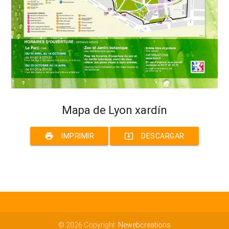
Mapa de Lyon xardín
print
system_update_alt
IMPRIMIR
DESCARGAR
© 2026 Copyright:
Newebcreations