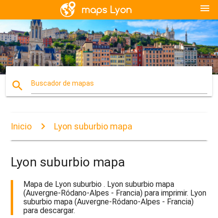
menu
search
Buscador de mapas
Inicio
Lyon suburbio mapa
Lyon suburbio mapa
Mapa de Lyon suburbio . Lyon suburbio mapa
(Auvergne-Ródano-Alpes - Francia) para imprimir. Lyon
suburbio mapa (Auvergne-Ródano-Alpes - Francia)
para descargar.