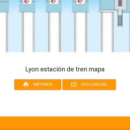
Lyon estación de tren mapa
print
system_update_alt
IMPRIMIR
DESCARGAR