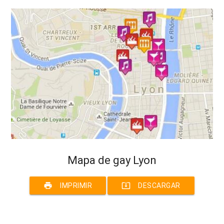
Mapa de gay Lyon
print
system_update_alt
IMPRIMIR
DESCARGAR